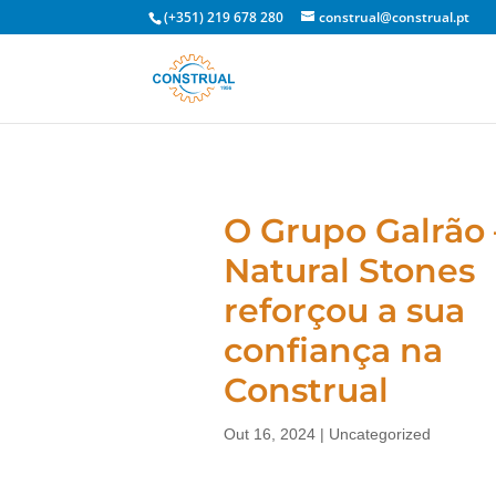
(+351) 219 678 280
construal@construal.pt
O Grupo Galrão 
Natural Stones
reforçou a sua
confiança na
Construal
Out 16, 2024
|
Uncategorized