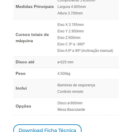
Comprimento 5.850mm
Medidas Principais
Largura 4.805mm
Altura 3.700mm
Eixo X 3.765mm
Eixo Y 2.950mm
Cursos totais de
Eixo Z 600mm
máquina
Eixo C 0º a -360º
Eixo A 0º a 90º (inclinação manual)
Disco até
ø 625 mm
Peso
4.500kg
Barreiras de segurança
Inclui
Controlo remoto
Disco ø 800mm
Opções
Mesa Basculante
Download Ficha Técnica