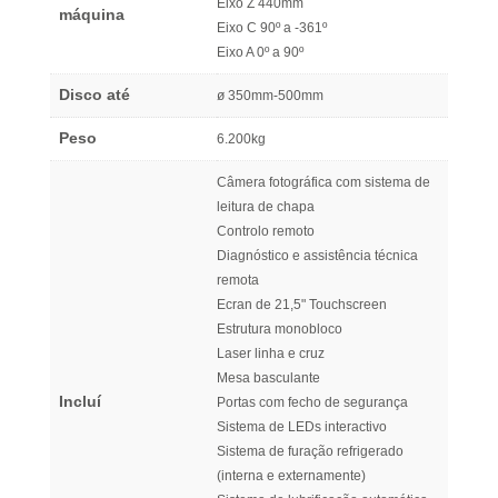
Eixo Z 440mm
máquina
Eixo C 90º a -361º
Eixo A 0º a 90º
Disco até
ø 350mm-500mm
Peso
6.200kg
Câmera fotográfica com sistema de
leitura de chapa
Controlo remoto
Diagnóstico e assistência técnica
remota
Ecran de 21,5" Touchscreen
Estrutura monobloco
Laser linha e cruz
Mesa basculante
Incluí
Portas com fecho de segurança
Sistema de LEDs interactivo
Sistema de furação refrigerado
(interna e externamente)